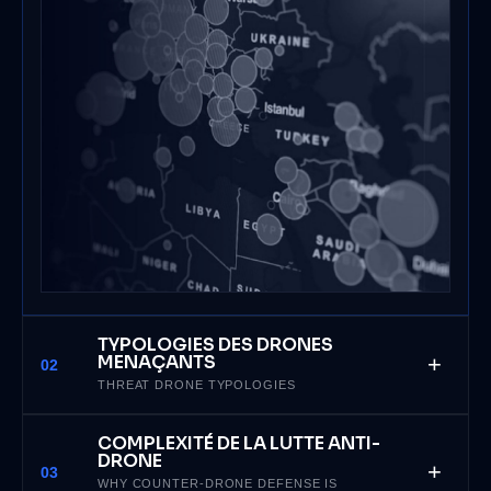
TYPOLOGIES DES DRONES
MENAÇANTS
+
02
THREAT DRONE TYPOLOGIES
La menace ne repose pas sur un seul type de drone.
COMPLEXITÉ DE LA LUTTE ANTI-
Les plateformes hostiles peuvent prendre des formes
DRONE
+
03
variées, depuis le drone commercial modifié jusqu’aux
WHY COUNTER-DRONE DEFENSE IS