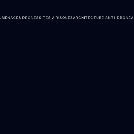
L
MENACES DRONES
SITES À RISQUES
ARCHITECTURE ANTI-DRONE
A