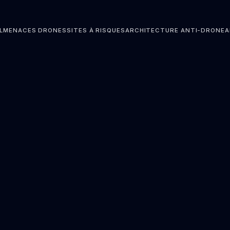
L
MENACES DRONES
SITES À RISQUES
ARCHITECTURE ANTI-DRONE
A