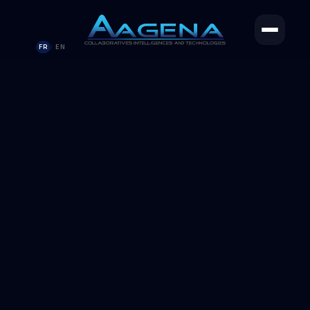
FR
EN
/