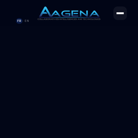
FR
EN
/