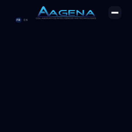
FR
EN
/