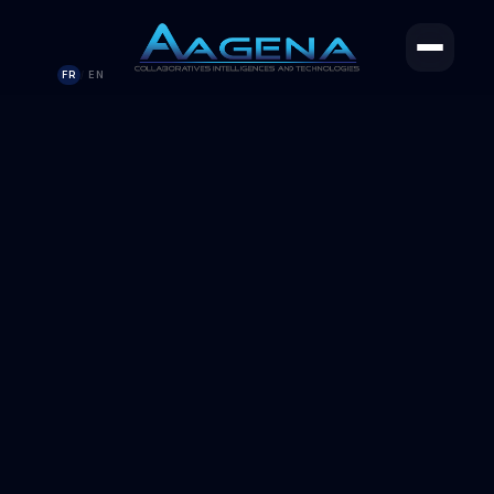
FR
EN
/