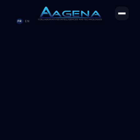
FR
EN
/