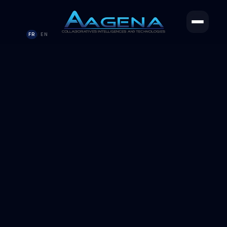
FR
EN
/