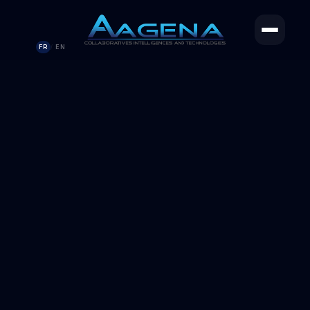
FR
EN
/