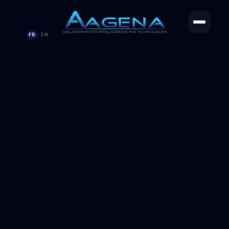
FR
EN
/