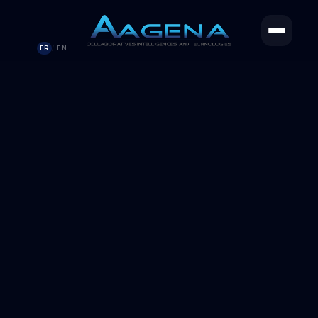
FR
EN
/