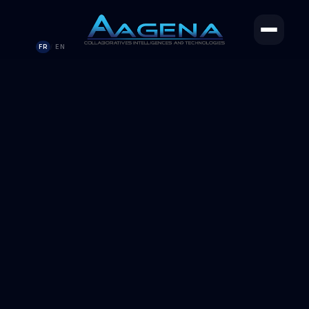
FR
EN
/