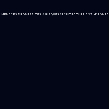
L
MENACES DRONES
SITES À RISQUES
ARCHITECTURE ANTI-DRONE
A