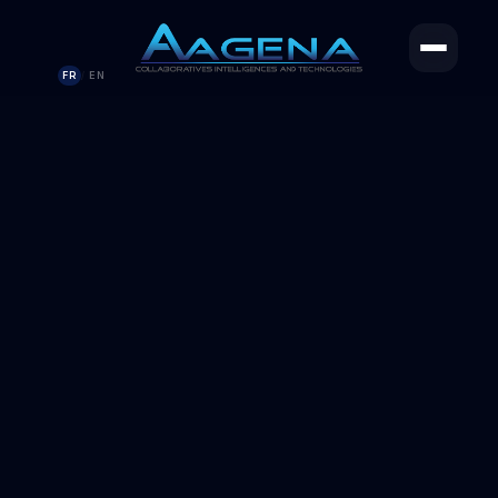
FR
EN
/