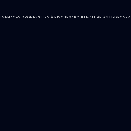
L
MENACES DRONES
SITES À RISQUES
ARCHITECTURE ANTI-DRONE
A