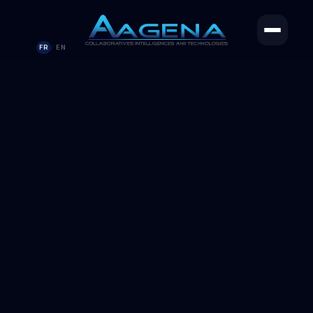
FR
EN
/