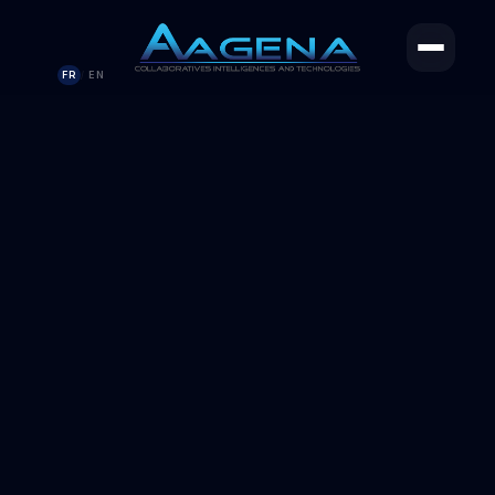
FR
EN
/