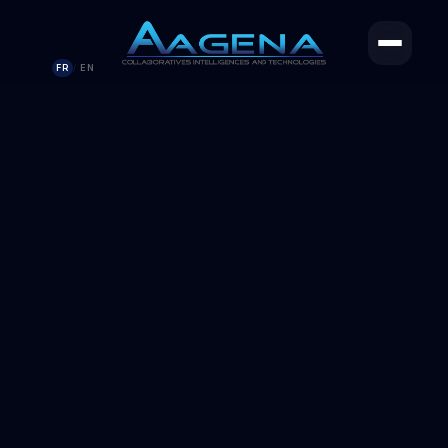
FR
EN
/