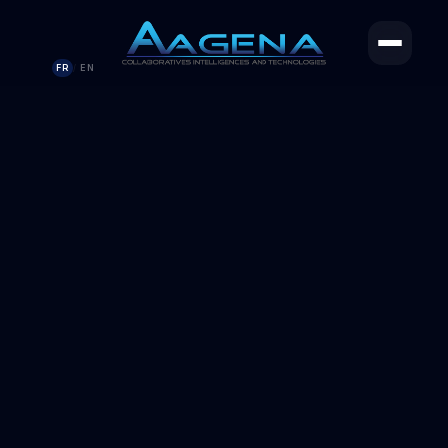
FR
EN
/