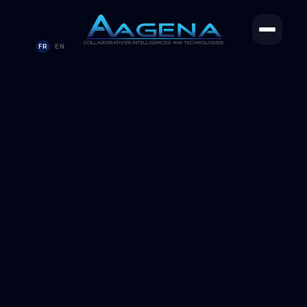
FR
EN
/