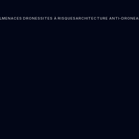
L
MENACES DRONES
SITES À RISQUES
ARCHITECTURE ANTI-DRONE
A