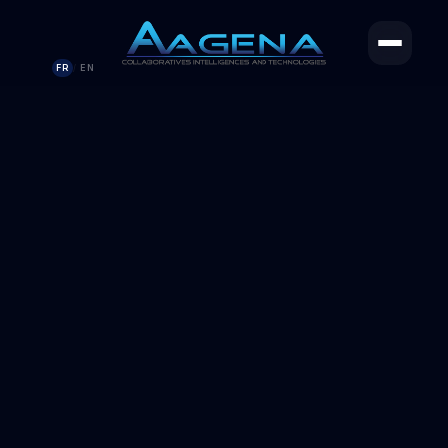
FR
EN
/