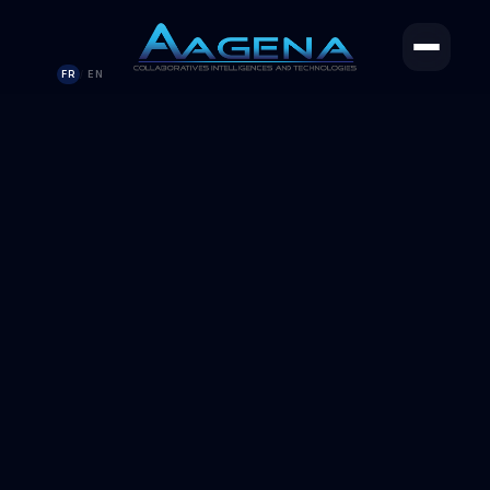
FR
EN
/