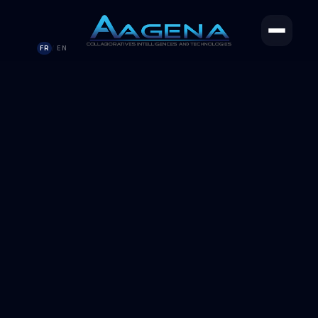
FR
EN
/