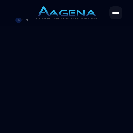
FR
EN
/