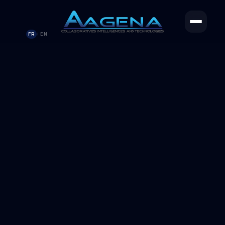
FR
EN
/