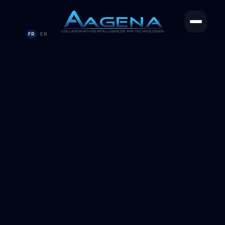
FR
EN
/