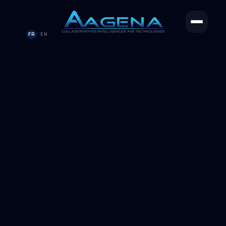
FR
EN
/