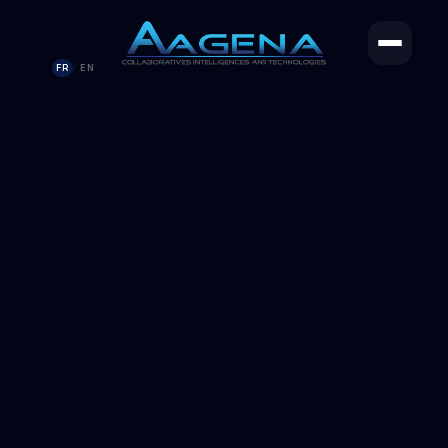
FR
EN
/