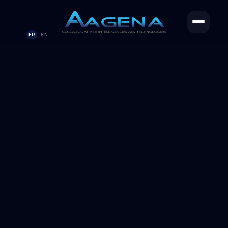
FR
EN
/