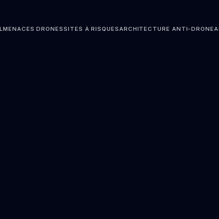
L
MENACES DRONES
SITES À RISQUES
ARCHITECTURE ANTI-DRONE
A