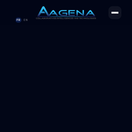
FR
EN
/