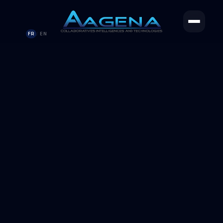
FR
EN
/