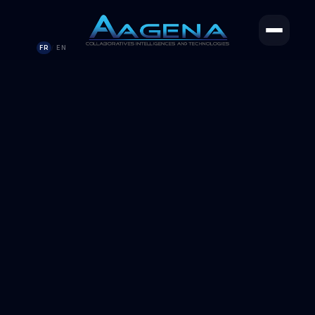
FR
EN
/