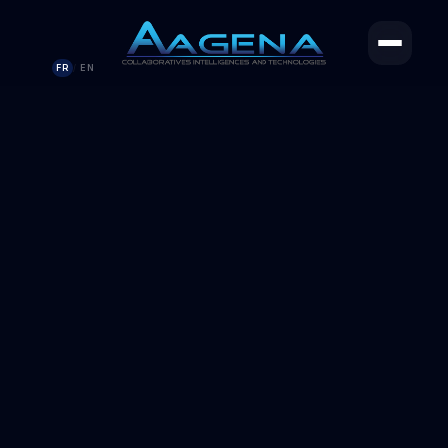
FR
EN
/