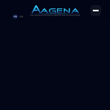
FR
EN
/