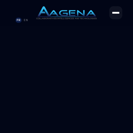
FR
EN
/