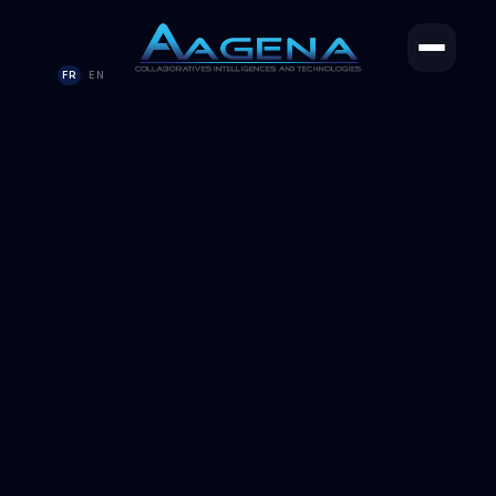
FR
EN
/