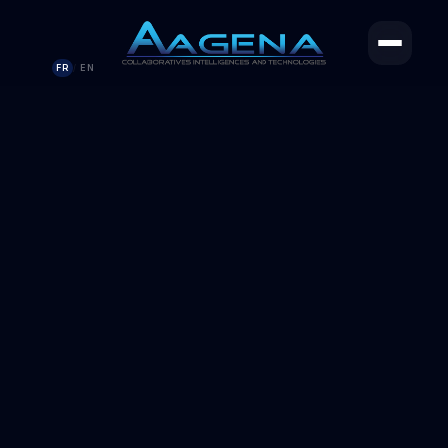
FR
EN
/