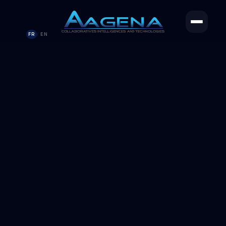
FR
EN
/