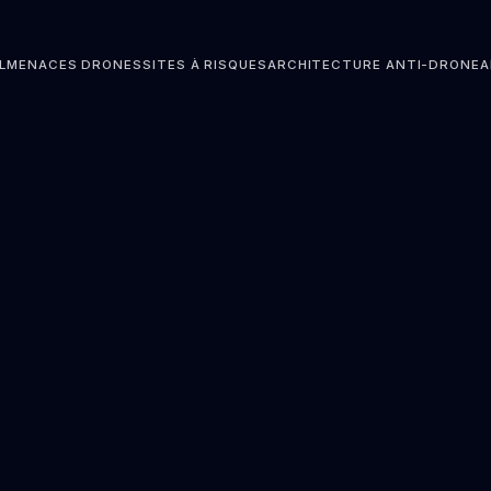
L
MENACES DRONES
SITES À RISQUES
ARCHITECTURE ANTI-DRONE
A