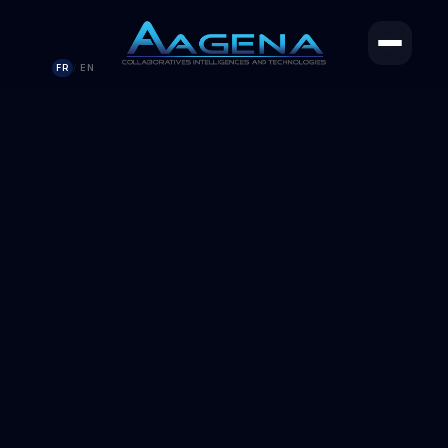
FR
EN
/