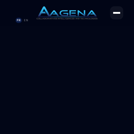
FR
EN
/