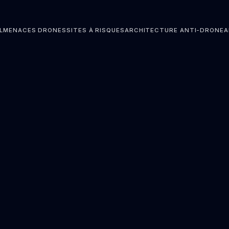
L
MENACES DRONES
SITES À RISQUES
ARCHITECTURE ANTI-DRONE
A