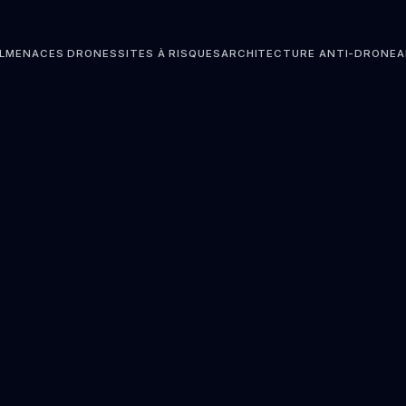
L
MENACES DRONES
SITES À RISQUES
ARCHITECTURE ANTI-DRONE
A