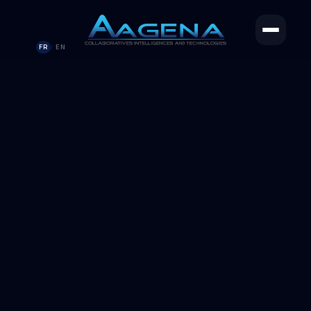
FR
EN
/