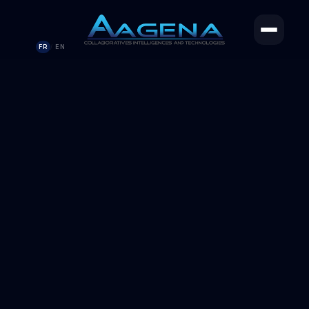
FR
EN
/