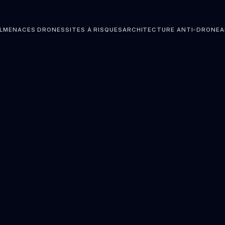
L
MENACES DRONES
SITES À RISQUES
ARCHITECTURE ANTI-DRONE
A