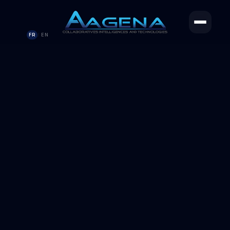
FR
EN
/